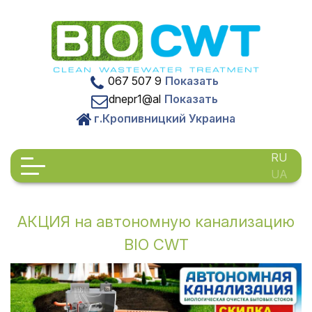
Skip
to
content
067 507 9
Показать
dnepr1@al
Показать
г.Кропивницкий Украина
RU
UA
АКЦИЯ на автономную канализацию
BIO CWT