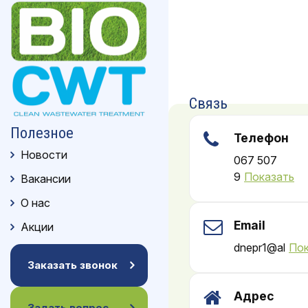
Связь
Полезное
Телефон
Новости
067 507
9
Показать
Вакансии
О нас
Email
Акции
dnepr1@al
Пок
Заказать звонок
Адрес
Задать вопрос