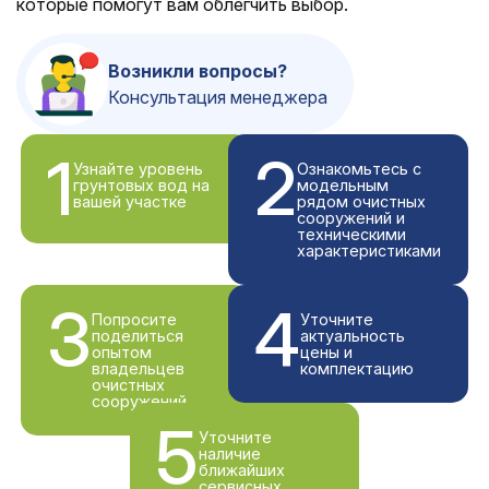
которые помогут вам облегчить выбор.
Возникли вопросы?
Консультация менеджера
1
2
Узнайте уровень
Ознакомьтесь с
грунтовых вод на
модельным
вашей участке
рядом очистных
сооружений и
техническими
характеристиками
3
4
Попросите
Уточните
поделиться
актуальность
опытом
цены и
владельцев
комплектацию
очистных
сооружений
5
Уточните
наличие
ближайших
сервисных