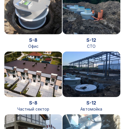
S-8
S-12
Офис
СТО
S-8
S-12
Частный сектор
Автомойка