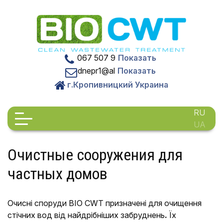
Skip
to
content
067 507 9
Показать
dnepr1@al
Показать
г.Кропивницкий Украина
RU
UA
Очистные сооружения для
частных домов
Очисні споруди BIO CWT призначені для очищення
стічних вод від найдрібніших забруднень
.
Їх