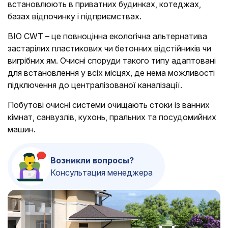
встановлюють в приватних будинках, котеджах,
базах відпочинку і підприємствах.
BIO CWT – це повноцінна екологічна альтернатива
застарілих пластикових чи бетонних відстійників чи
вигрібних ям. Очисні споруди такого типу адаптовані
для встановлення у всіх місцях, де нема можливості
підключення до централізованої каналізації.
Побутові очисні системи очищають стоки із ванних
кімнат, санвузлів, кухонь, пральних та посудомийних
машин.
Возникли вопросы?
Консультация менеджера